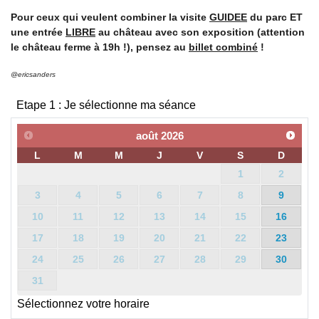
Pour ceux qui veulent combiner la visite
GUIDEE
du parc ET
une entrée
LIBRE
au château avec son exposition (attention
le château ferme à 19h !), pensez au
billet combiné
!
@ericsanders
Etape 1 : Je sélectionne ma séance
août
2026
L
M
M
J
V
S
D
1
2
3
4
5
6
7
8
9
10
11
12
13
14
15
16
17
18
19
20
21
22
23
24
25
26
27
28
29
30
31
Sélectionnez votre horaire